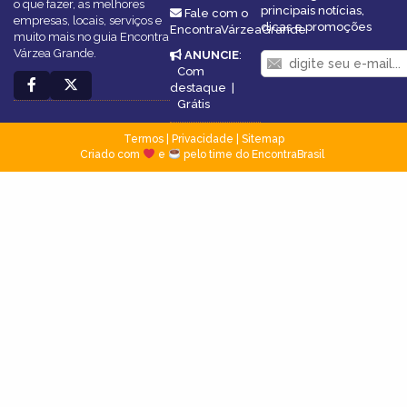
o que fazer, as melhores
principais notícias,
Fale com o
empresas, locais, serviços e
dicas e promoções
EncontraVárzeaGrande
muito mais no guia Encontra
Várzea Grande.
ANUNCIE
:
Com
destaque
|
Grátis
Termos
|
Privacidade
|
Sitemap
Criado com
e
pelo time do EncontraBrasil