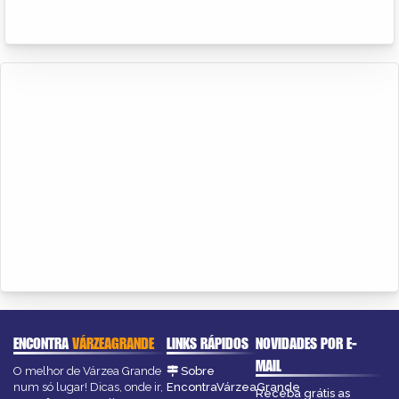
ENCONTRA
VÁRZEAGRANDE
LINKS RÁPIDOS
NOVIDADES POR E-
MAIL
O melhor de Várzea Grande
Sobre
num só lugar! Dicas, onde ir,
EncontraVárzeaGrande
Receba grátis as