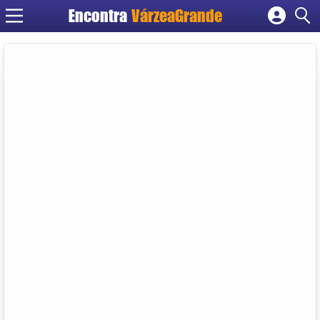
Encontra
VárzeaGrande
Cadastrar empresa
Fazer login
Criar conta