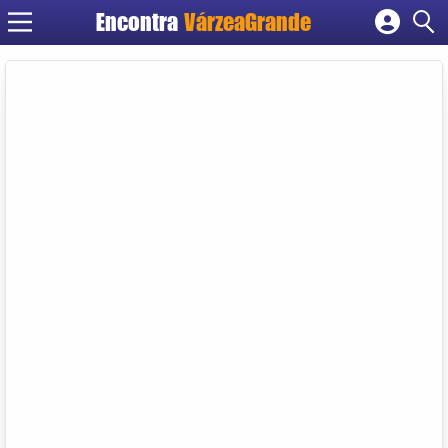
Encontra
VárzeaGrande
Cadastrar empresa
Fazer login
Criar conta