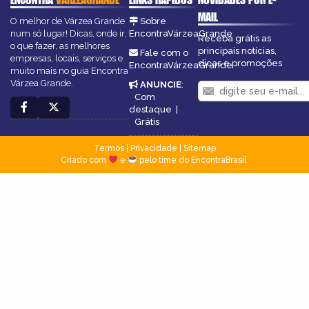
MAIL
O melhor de Várzea Grande
Sobre
num só lugar! Dicas, onde ir,
EncontraVárzeaGrande
Receba grátis as
o que fazer, as melhores
principais notícias,
Fale com o
empresas, locais, serviços e
dicas e promoções
EncontraVárzeaGrande
muito mais no guia Encontra
Várzea Grande.
ANUNCIE
:
Com
destaque
|
Grátis
Termos
|
Privacidade
|
Sitemap
Criado com
e
pelo time do EncontraBrasil