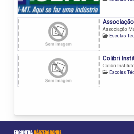
Associação
Associação Ma
Escolas Té
Colibri Inst
Colibri Institu
Escolas Té
ENCONTRA
VÁRZEAGRANDE