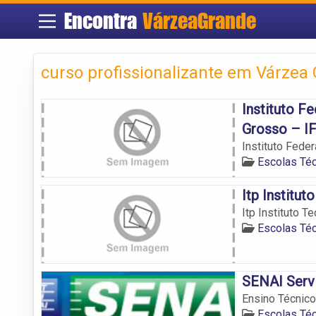
Encontra
VárzeaGrande
curso profissionalizante em Várzea
Instituto F
Grosso – I
Instituto Fede
Escolas Té
Itp Institu
Itp Instituto T
Escolas Té
SENAI Servi
Ensino Técnico
Escolas Té