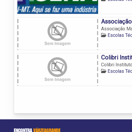
Associação
Associação Ma
Escolas Té
Colibri Inst
Colibri Institu
Escolas Té
ENCONTRA
VÁRZEAGRANDE