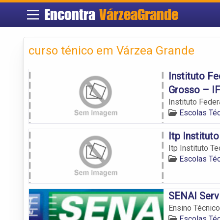
Encontra
VárzeaGrande
curso ténico em Várzea Grande
Instituto F
Grosso – I
Instituto Fede
Escolas Té
Itp Institu
Itp Instituto T
Escolas Té
SENAI Servi
Ensino Técnico
Escolas Té