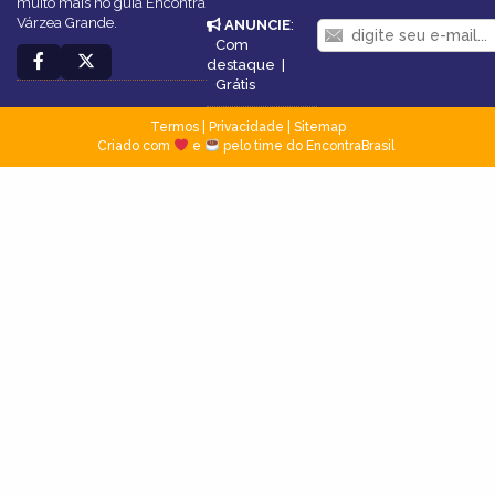
muito mais no guia Encontra
Várzea Grande.
ANUNCIE
:
Com
destaque
|
Grátis
Termos
|
Privacidade
|
Sitemap
Criado com
e
pelo time do EncontraBrasil