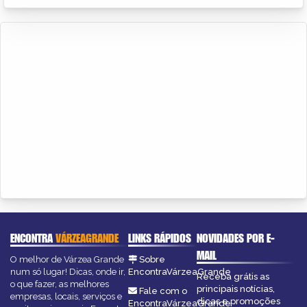
ENCONTRA
VÁRZEAGRANDE
LINKS RÁPIDOS
NOVIDADES POR E-
MAIL
O melhor de Várzea Grande
Sobre
num só lugar! Dicas, onde ir,
EncontraVárzeaGrande
Receba grátis as
o que fazer, as melhores
principais notícias,
Fale com o
empresas, locais, serviços e
dicas e promoções
EncontraVárzeaGrande