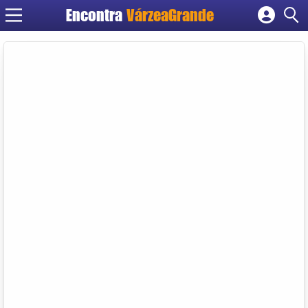
Encontra
VárzeaGrande
Cadastrar empresa
Fazer login
Criar conta