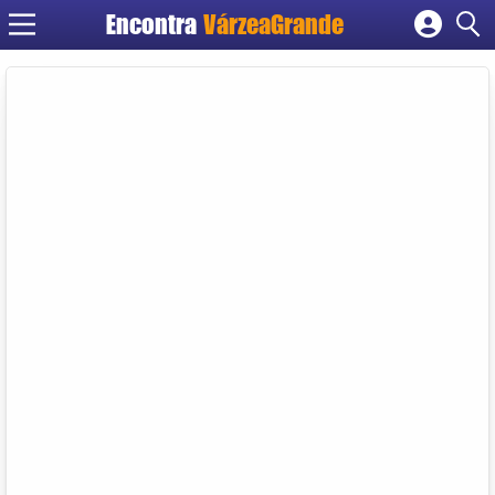
Encontra
VárzeaGrande
Cadastrar empresa
Fazer login
Criar conta