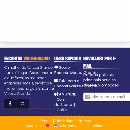
ENCONTRA
VÁRZEAGRANDE
LINKS RÁPIDOS
NOVIDADES POR E-
MAIL
O melhor de Várzea Grande
Sobre
num só lugar! Dicas, onde ir,
EncontraVárzeaGrande
Receba grátis as
o que fazer, as melhores
principais notícias,
Fale com o
empresas, locais, serviços e
dicas e promoções
EncontraVárzeaGrande
muito mais no guia Encontra
Várzea Grande.
ANUNCIE
:
Com
destaque
|
Grátis
Termos
|
Privacidade
|
Sitemap
Criado com
e
pelo time do EncontraBrasil