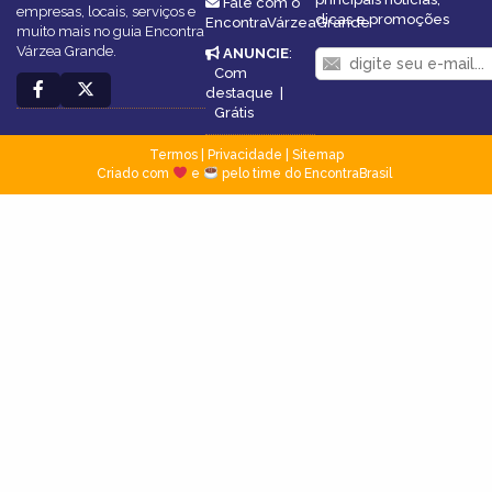
Fale com o
empresas, locais, serviços e
dicas e promoções
EncontraVárzeaGrande
muito mais no guia Encontra
Várzea Grande.
ANUNCIE
:
Com
destaque
|
Grátis
Termos
|
Privacidade
|
Sitemap
Criado com
e
pelo time do EncontraBrasil