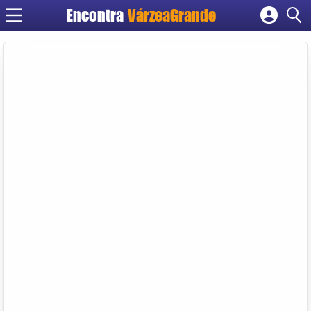
Encontra
VárzeaGrande
Cadastrar empresa
Fazer login
Criar conta