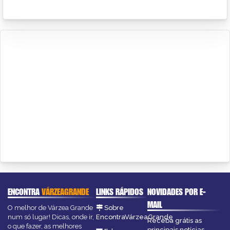
ENCONTRA
VÁRZEAGRANDE
LINKS RÁPIDOS
NOVIDADES POR E-
MAIL
O melhor de Várzea Grande
Sobre
num só lugar! Dicas, onde ir,
EncontraVárzeaGrande
Receba grátis as
o que fazer, as melhores
principais notícias,