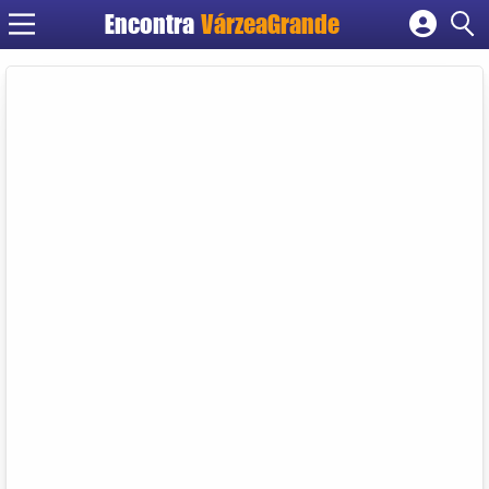
Encontra
VárzeaGrande
Cadastrar empresa
Fazer login
Criar conta