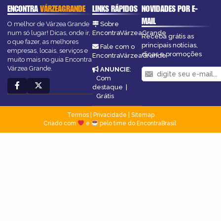
ENCONTRA
VÁRZEAGRANDE
LINKS RÁPIDOS
NOVIDADES POR E-
MAIL
O melhor de Várzea Grande
Sobre
num só lugar! Dicas, onde ir,
EncontraVárzeaGrande
Receba grátis as
o que fazer, as melhores
principais notícias,
Fale com o
empresas, locais, serviços e
dicas e promoções
EncontraVárzeaGrande
muito mais no guia Encontra
Várzea Grande.
ANUNCIE
:
Com
destaque
|
Grátis
Termos
|
Privacidade
|
Sitemap
Criado com
e
pelo time do EncontraBrasil