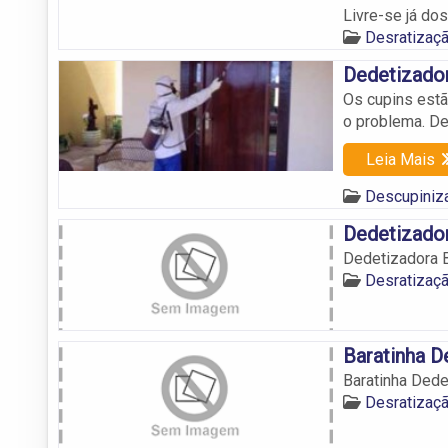
Livre-se já do
Desratizaç
Dedetizado
Os cupins est
o problema. D
Leia Mais
Descupiniz
Dedetizado
Dedetizadora 
Desratizaç
Baratinha D
Baratinha Ded
Desratizaç