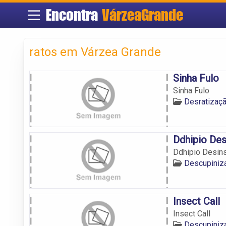
Encontra
VárzeaGrande
ratos em Várzea Grande
Sinha Fulo
Sinha Fulo
Desratizaç
Ddhipio Des
Ddhipio Desin
Descupiniz
Insect Call
Insect Call
Descupiniz