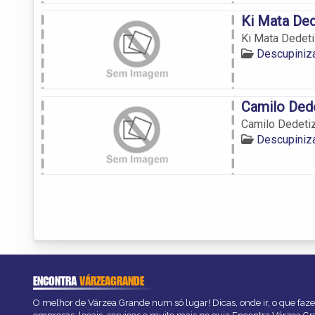
Ki Mata De
Ki Mata Dedet
Descupiniz
Camilo Ded
Camilo Dedeti
Descupiniz
ENCONTRA
VÁRZEAGRANDE
O melhor de Várzea Grande num só lugar! Dicas, onde ir, o que faze