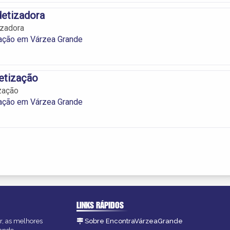
detizadora
izadora
ação em Várzea Grande
etização
zação
ação em Várzea Grande
LINKS RÁPIDOS
r, as melhores
Sobre EncontraVárzeaGrande