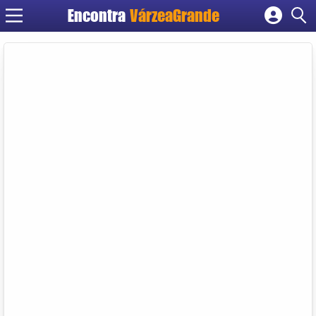
Encontra
VárzeaGrande
Cadastrar empresa
Fazer login
Criar conta