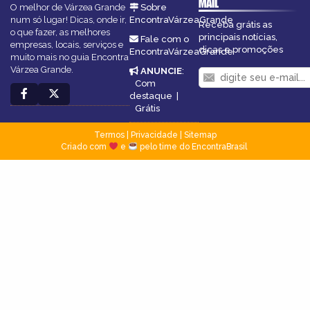
MAIL
O melhor de Várzea Grande
Sobre
num só lugar! Dicas, onde ir,
EncontraVárzeaGrande
Receba grátis as
o que fazer, as melhores
principais notícias,
Fale com o
empresas, locais, serviços e
dicas e promoções
EncontraVárzeaGrande
muito mais no guia Encontra
Várzea Grande.
ANUNCIE
:
Com
destaque
|
Grátis
Termos
|
Privacidade
|
Sitemap
Criado com
e
pelo time do EncontraBrasil