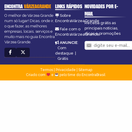
ENCONTRA
VÁRZEAGRANDE
LINKS RÁPIDOS
NOVIDADES POR E-
MAIL
O melhor de Várzea Grande
Sobre
num só lugar! Dicas, onde ir,
EncontraVárzeaGrande
Receba grátis as
o que fazer, as melhores
principais notícias,
Fale com o
empresas, locais, serviços e
dicas e promoções
EncontraVárzeaGrande
muito mais no guia Encontra
Várzea Grande.
ANUNCIE
:
Com
destaque
|
Grátis
Termos
|
Privacidade
|
Sitemap
Criado com
e
pelo time do EncontraBrasil