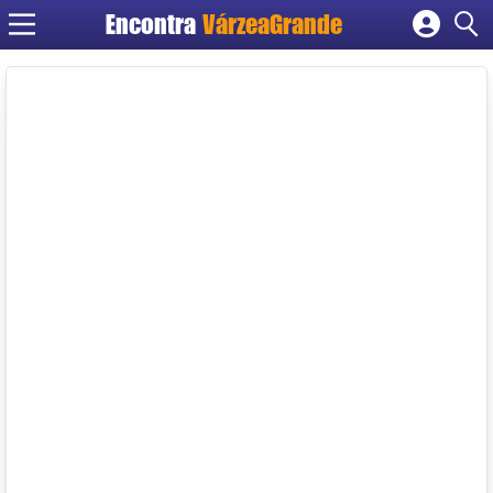
Encontra
VárzeaGrande
Cadastrar empresa
Fazer login
Criar conta