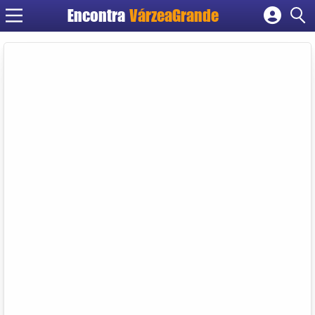
Encontra
VárzeaGrande
Cadastrar empresa
Fazer login
Criar conta