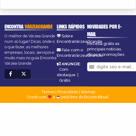
ENCONTRA
VÁRZEAGRANDE
LINKS RÁPIDOS
NOVIDADES POR E-
MAIL
O melhor de Várzea Grande
Sobre
num só lugar! Dicas, onde ir,
EncontraVárzeaGrande
Receba grátis as
o que fazer, as melhores
principais notícias,
Fale com o
empresas, locais, serviços e
dicas e promoções
EncontraVárzeaGrande
muito mais no guia Encontra
Várzea Grande.
ANUNCIE
:
Com
destaque
|
Grátis
Termos
|
Privacidade
|
Sitemap
Criado com
e
pelo time do EncontraBrasil