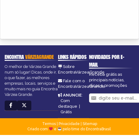
ENCONTRA
VÁRZEAGRANDE
LINKS RÁPIDOS
NOVIDADES POR E-
MAIL
O melhor de Várzea Grande
Sobre
num só lugar! Dicas, onde ir,
EncontraVárzeaGrande
Receba grátis as
o que fazer, as melhores
principais notícias,
Fale com o
empresas, locais, serviços e
dicas e promoções
EncontraVárzeaGrande
muito mais no guia Encontra
Várzea Grande.
ANUNCIE
:
Com
destaque
|
Grátis
Termos
|
Privacidade
|
Sitemap
Criado com
e
pelo time do EncontraBrasil