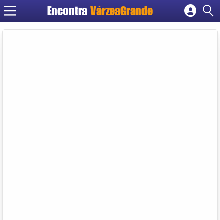
Encontra
VárzeaGrande
Cadastrar empresa
Fazer login
Criar conta