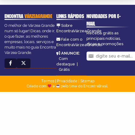
ENCONTRA
VÁRZEAGRANDE
LINKS RÁPIDOS
NOVIDADES POR E-
MAIL
O melhor de Várzea Grande
Sobre
num só lugar! Dicas, onde ir,
EncontraVárzeaGrande
Receba grátis as
o que fazer, as melhores
principais notícias,
Fale com o
empresas, locais, serviços e
dicas e promoções
EncontraVárzeaGrande
muito mais no guia Encontra
Várzea Grande.
ANUNCIE
:
Com
destaque
|
Grátis
Termos
|
Privacidade
|
Sitemap
Criado com
e
pelo time do EncontraBrasil