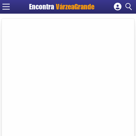
Encontra
VárzeaGrande
Cadastrar empresa
Fazer login
Criar conta