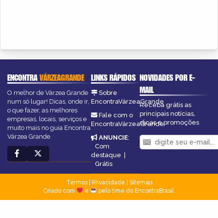
ENCONTRA
VÁRZEAGRANDE
LINKS RÁPIDOS
NOVIDADES POR E-
MAIL
O melhor de Várzea Grande
Sobre
num só lugar! Dicas, onde ir,
EncontraVárzeaGrande
Receba grátis as
o que fazer, as melhores
principais notícias,
Fale com o
empresas, locais, serviços e
dicas e promoções
EncontraVárzeaGrande
muito mais no guia Encontra
Várzea Grande.
ANUNCIE
:
Com
destaque
|
Grátis
Termos
|
Privacidade
|
Sitemap
Criado com
e
pelo time do EncontraBrasil