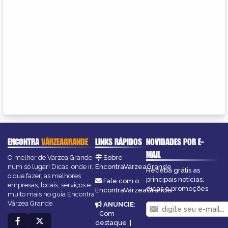
ENCONTRA
VÁRZEAGRANDE
LINKS RÁPIDOS
NOVIDADES POR E-
MAIL
O melhor de Várzea Grande
Sobre
num só lugar! Dicas, onde ir,
EncontraVárzeaGrande
Receba grátis as
o que fazer, as melhores
principais notícias,
Fale com o
empresas, locais, serviços e
dicas e promoções
EncontraVárzeaGrande
muito mais no guia Encontra
Várzea Grande.
ANUNCIE
:
Com
destaque
|