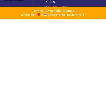
Grátis
Termos
|
Privacidade
|
Sitemap
Criado com
e
pelo time do EncontraBrasil