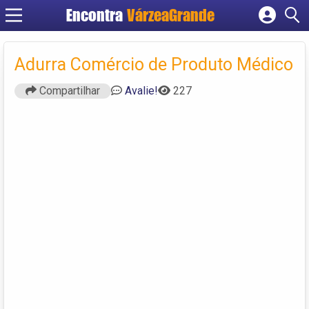
Encontra
VárzeaGrande
Cadastrar empresa
Fazer login
Adurra Comércio de Produto Médico
Criar conta
Compartilhar
Avalie!
227