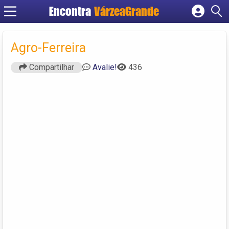
Encontra
VárzeaGrande
Cadastrar empresa
Fazer login
Agro-Ferreira
Criar conta
Compartilhar
Avalie!
436