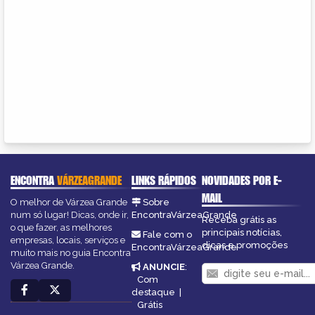
ENCONTRA
VÁRZEAGRANDE
LINKS RÁPIDOS
NOVIDADES POR E-
MAIL
O melhor de Várzea Grande
Sobre
num só lugar! Dicas, onde ir,
EncontraVárzeaGrande
Receba grátis as
o que fazer, as melhores
principais notícias,
Fale com o
empresas, locais, serviços e
dicas e promoções
EncontraVárzeaGrande
muito mais no guia Encontra
Várzea Grande.
ANUNCIE
:
Com
destaque
|
Grátis