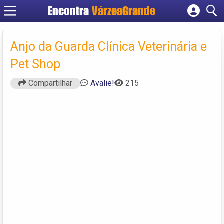
Encontra
VárzeaGrande
Cadastrar empresa
Fazer login
Anjo da Guarda Clínica Veterinária e
Criar conta
Pet Shop
Compartilhar
Avalie!
215