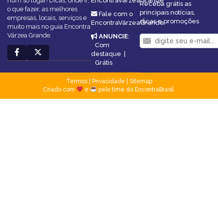
num só lugar! Dicas, onde ir,
EncontraVárzeaGrande
Receba grátis as
o que fazer, as melhores
principais notícias,
Fale com o
empresas, locais, serviços e
dicas e promoções
EncontraVárzeaGrande
muito mais no guia Encontra
Várzea Grande.
ANUNCIE
:
Com
destaque
|
Grátis
Termos
|
Privacidade
|
Sitemap
Criado com
e
pelo time do EncontraBrasil