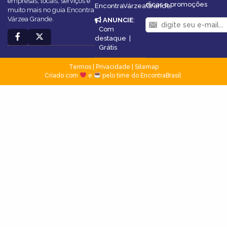
empresas, locais, serviços e
dicas e promoções
EncontraVárzeaGrande
muito mais no guia Encontra
Várzea Grande.
ANUNCIE
:
Com
destaque
|
Grátis
Termos
|
Privacidade
|
Sitemap
Criado com
e
pelo time do EncontraBrasil