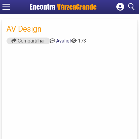
Encontra
VárzeaGrande
Cadastrar empresa
Fazer login
AV Design
Criar conta
Compartilhar
Avalie!
173