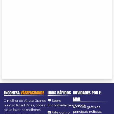
ENCONTRA
VÁRZEAGRANDE
LINKS RÁPIDOS
NOVIDADES POR E-
MAIL
O melhor de Várzea Grande
Sobre
num só lugar! Dicas, onde ir,
EncontraVárzeaGrande
Receba grátis as
o que fazer, as melhores
principais notícias,
Fale com o