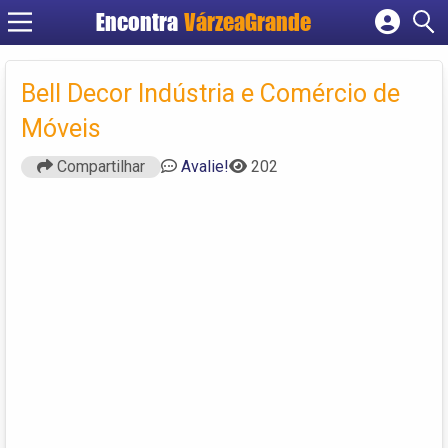
Encontra
VárzeaGrande
Cadastrar empresa
Fazer login
Bell Decor Indústria e Comércio de
Criar conta
Móveis
Compartilhar
Avalie!
202