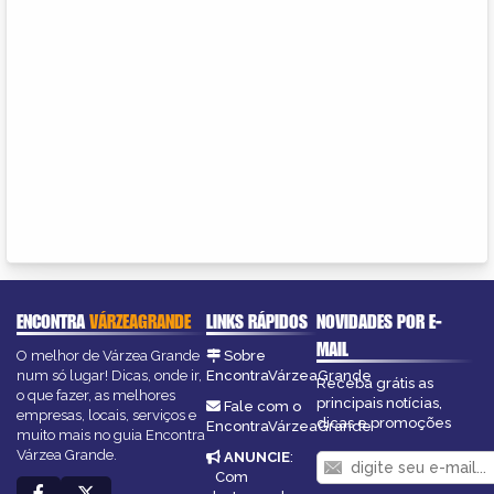
ENCONTRA
VÁRZEAGRANDE
LINKS RÁPIDOS
NOVIDADES POR E-
MAIL
O melhor de Várzea Grande
Sobre
num só lugar! Dicas, onde ir,
EncontraVárzeaGrande
Receba grátis as
o que fazer, as melhores
principais notícias,
Fale com o
empresas, locais, serviços e
dicas e promoções
EncontraVárzeaGrande
muito mais no guia Encontra
Várzea Grande.
ANUNCIE
:
Com