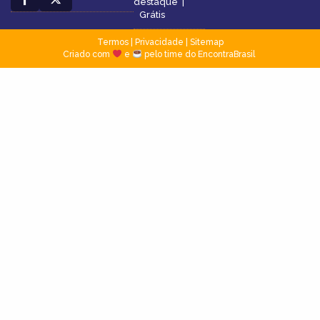
destaque
|
Grátis
Termos
|
Privacidade
|
Sitemap
Criado com
e
pelo time do EncontraBrasil