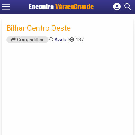
Encontra
VárzeaGrande
Cadastrar empresa
Fazer login
Bilhar Centro Oeste
Criar conta
Compartilhar
Avalie!
187