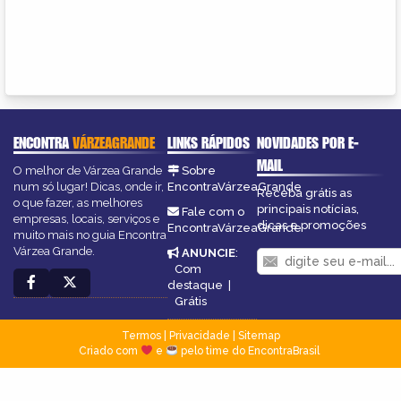
ENCONTRA
VÁRZEAGRANDE
LINKS RÁPIDOS
NOVIDADES POR E-
MAIL
O melhor de Várzea Grande
Sobre
num só lugar! Dicas, onde ir,
EncontraVárzeaGrande
Receba grátis as
o que fazer, as melhores
principais notícias,
Fale com o
empresas, locais, serviços e
dicas e promoções
EncontraVárzeaGrande
muito mais no guia Encontra
Várzea Grande.
ANUNCIE
:
Com
destaque
|
Grátis
Termos
|
Privacidade
|
Sitemap
Criado com
e
pelo time do EncontraBrasil