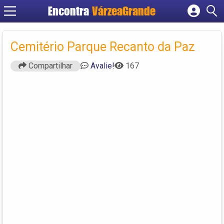
Encontra
VárzeaGrande
Cadastrar empresa
Fazer login
Cemitério Parque Recanto da Paz
Criar conta
Compartilhar
Avalie!
167