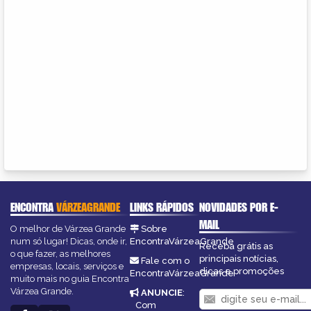
ENCONTRA
VÁRZEAGRANDE
LINKS RÁPIDOS
NOVIDADES POR E-
MAIL
O melhor de Várzea Grande
Sobre
num só lugar! Dicas, onde ir,
EncontraVárzeaGrande
Receba grátis as
o que fazer, as melhores
principais notícias,
Fale com o
empresas, locais, serviços e
dicas e promoções
EncontraVárzeaGrande
muito mais no guia Encontra
Várzea Grande.
ANUNCIE
:
Com