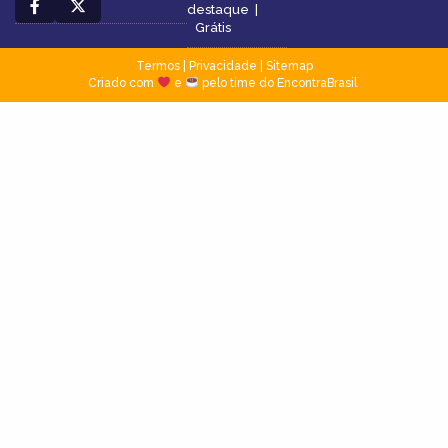
destaque
|
Grátis
Termos
|
Privacidade
|
Sitemap
Criado com
e
pelo time do EncontraBrasil