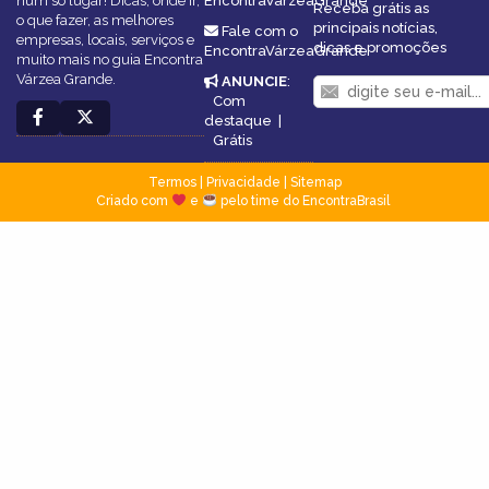
num só lugar! Dicas, onde ir,
EncontraVárzeaGrande
Receba grátis as
o que fazer, as melhores
principais notícias,
Fale com o
empresas, locais, serviços e
dicas e promoções
EncontraVárzeaGrande
muito mais no guia Encontra
Várzea Grande.
ANUNCIE
:
Com
destaque
|
Grátis
Termos
|
Privacidade
|
Sitemap
Criado com
e
pelo time do EncontraBrasil