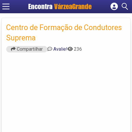
Encontra
VárzeaGrande
Cadastrar empresa
Fazer login
Centro de Formação de Condutores
Criar conta
Suprema
Compartilhar
Avalie!
236