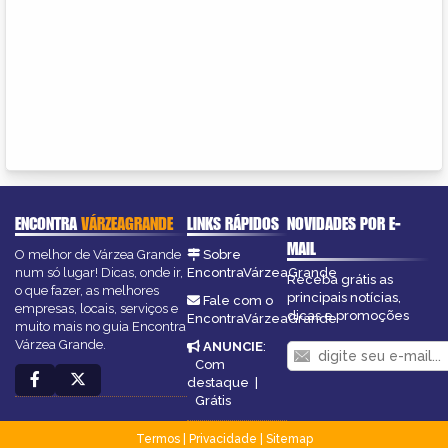
ENCONTRA
VÁRZEAGRANDE
LINKS RÁPIDOS
NOVIDADES POR E-
MAIL
O melhor de Várzea Grande
Sobre
num só lugar! Dicas, onde ir,
EncontraVárzeaGrande
Receba grátis as
o que fazer, as melhores
principais notícias,
Fale com o
empresas, locais, serviços e
dicas e promoções
EncontraVárzeaGrande
muito mais no guia Encontra
Várzea Grande.
ANUNCIE
:
Com
destaque
|
Grátis
Termos
|
Privacidade
|
Sitemap