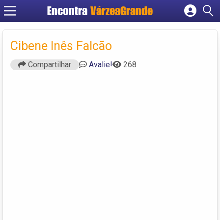
Encontra
VárzeaGrande
Cadastrar empresa
Fazer login
Cibene Inês Falcão
Criar conta
Compartilhar
Avalie!
268