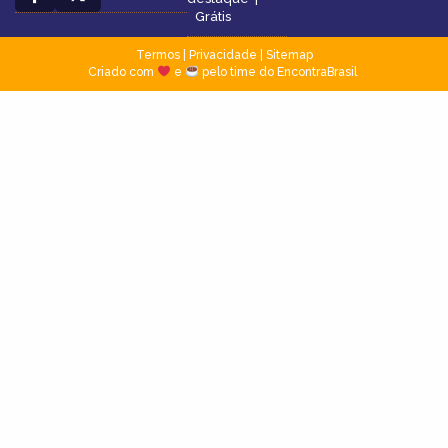
Grátis
Termos
|
Privacidade
|
Sitemap
Criado com
e
pelo time do EncontraBrasil