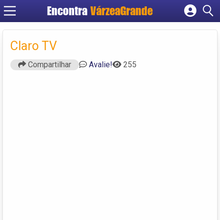
Encontra
VárzeaGrande
Cadastrar empresa
Fazer login
Claro TV
Criar conta
Compartilhar
Avalie!
255