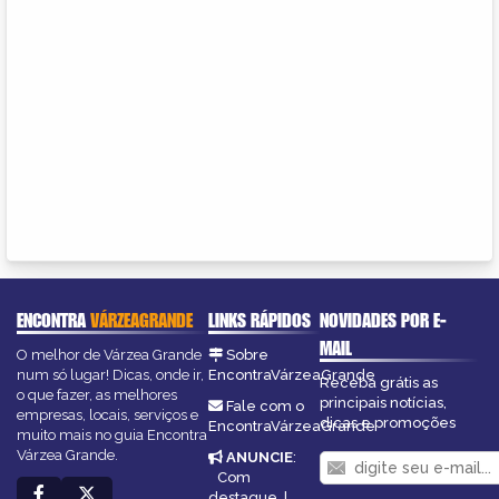
ENCONTRA
VÁRZEAGRANDE
LINKS RÁPIDOS
NOVIDADES POR E-
MAIL
O melhor de Várzea Grande
Sobre
num só lugar! Dicas, onde ir,
EncontraVárzeaGrande
Receba grátis as
o que fazer, as melhores
principais notícias,
Fale com o
empresas, locais, serviços e
dicas e promoções
EncontraVárzeaGrande
muito mais no guia Encontra
Várzea Grande.
ANUNCIE
:
Com
destaque
|