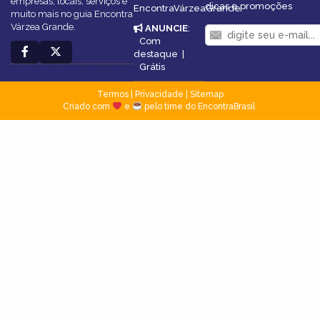
empresas, locais, serviços e
dicas e promoções
EncontraVárzeaGrande
muito mais no guia Encontra
Várzea Grande.
ANUNCIE
:
Com
destaque
|
Grátis
Termos
|
Privacidade
|
Sitemap
Criado com
e
pelo time do EncontraBrasil