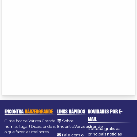
ENCONTRA
VÁRZEAGRANDE
LINKS RÁPIDOS
NOVIDADES POR E-
MAIL
O melhor de Várzea Grande
Sobre
num só lugar! Dicas, onde ir,
EncontraVárzeaGrande
Receba grátis as
o que fazer, as melhores
principais notícias,
Fale com o