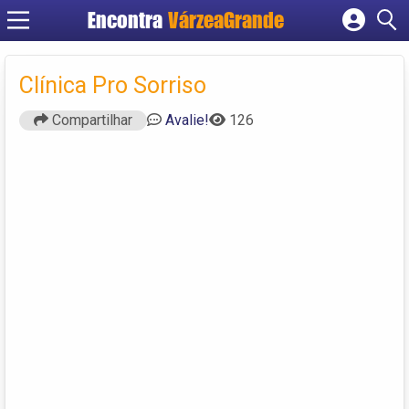
Encontra
VárzeaGrande
Cadastrar empresa
Fazer login
Clínica Pro Sorriso
Criar conta
Compartilhar
Avalie!
126