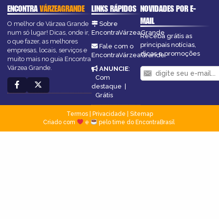
ENCONTRA
VÁRZEAGRANDE
LINKS RÁPIDOS
NOVIDADES POR E-
MAIL
O melhor de Várzea Grande
Sobre
num só lugar! Dicas, onde ir,
EncontraVárzeaGrande
Receba grátis as
o que fazer, as melhores
principais notícias,
Fale com o
empresas, locais, serviços e
dicas e promoções
EncontraVárzeaGrande
muito mais no guia Encontra
Várzea Grande.
ANUNCIE
:
Com
destaque
|
Grátis
Termos
|
Privacidade
|
Sitemap
Criado com
e
pelo time do EncontraBrasil