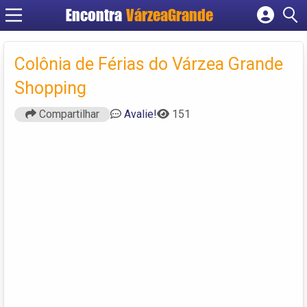
Encontra
VárzeaGrande
Cadastrar empresa
Fazer login
Colônia de Férias do Várzea Grande
Criar conta
Shopping
Compartilhar
Avalie!
151