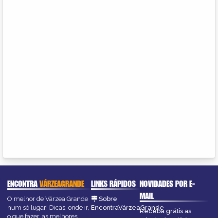
ENCONTRA
VÁRZEAGRANDE
LINKS RÁPIDOS
NOVIDADES POR E-
MAIL
O melhor de Várzea Grande
Sobre
num só lugar! Dicas, onde ir,
EncontraVárzeaGrande
Receba grátis as
o que fazer, as melhores