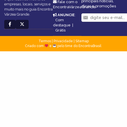
principais notícias,
Fale com o
empresas, locais, serviços e
dicas e promoções
EncontraVárzeaGrande
muito mais no guia Encontra
Várzea Grande.
ANUNCIE
:
Com
destaque
|
Grátis
Termos
|
Privacidade
|
Sitemap
Criado com
e
pelo time do EncontraBrasil