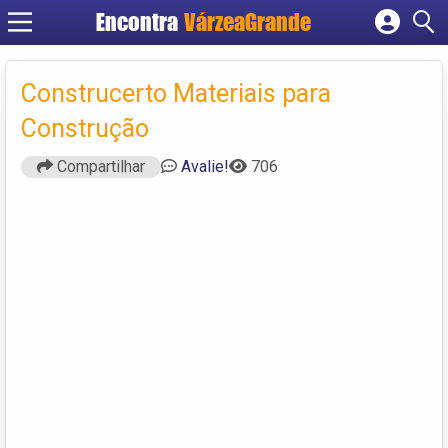
Encontra
VárzeaGrande
Cadastrar empresa
Fazer login
Construcerto Materiais para
Criar conta
Construção
Compartilhar
Avalie!
706