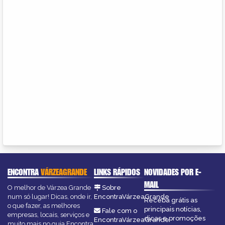
ENCONTRA
VÁRZEAGRANDE
LINKS RÁPIDOS
NOVIDADES POR E-
MAIL
O melhor de Várzea Grande
Sobre
num só lugar! Dicas, onde ir,
EncontraVárzeaGrande
Receba grátis as
o que fazer, as melhores
principais notícias,
Fale com o
empresas, locais, serviços e
dicas e promoções
EncontraVárzeaGrande
muito mais no guia Encontra