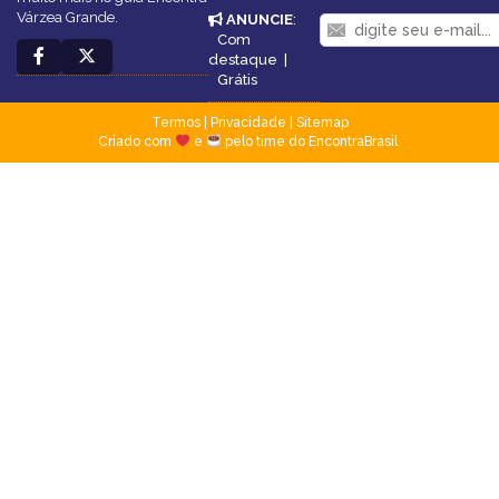
Várzea Grande.
ANUNCIE
:
Com
destaque
|
Grátis
Termos
|
Privacidade
|
Sitemap
Criado com
e
pelo time do EncontraBrasil