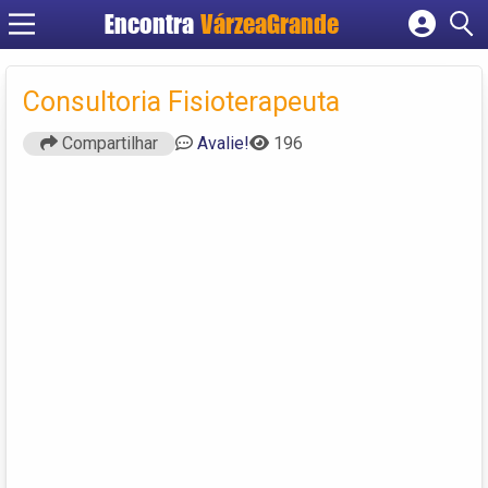
Encontra
VárzeaGrande
Cadastrar empresa
Fazer login
Consultoria Fisioterapeuta
Criar conta
Compartilhar
Avalie!
196