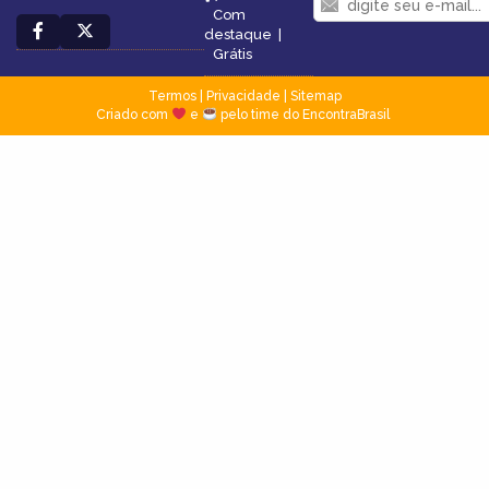
Com
destaque
|
Grátis
Termos
|
Privacidade
|
Sitemap
Criado com
e
pelo time do EncontraBrasil