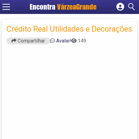
Encontra
VárzeaGrande
Cadastrar empresa
Fazer login
Crédito Real Utilidades e Decorações
Criar conta
Compartilhar
Avalie!
149