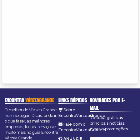
ENCONTRA
VÁRZEAGRANDE
LINKS RÁPIDOS
NOVIDADES POR E-
MAIL
O melhor de Várzea Grande
Sobre
num só lugar! Dicas, onde ir,
EncontraVárzeaGrande
Receba grátis as
o que fazer, as melhores
principais notícias,
Fale com o
empresas, locais, serviços e
dicas e promoções
EncontraVárzeaGrande
muito mais no guia Encontra
Várzea Grande.
ANUNCIE
: