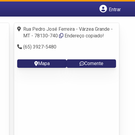
Entrar
Cadastrar empresa
Fazer login
Rua Pedro José Ferreira - Várzea Grande -
Criar conta
MT - 78130-740
Endereço copiado!
(65) 3927-5480
Mapa
Comente