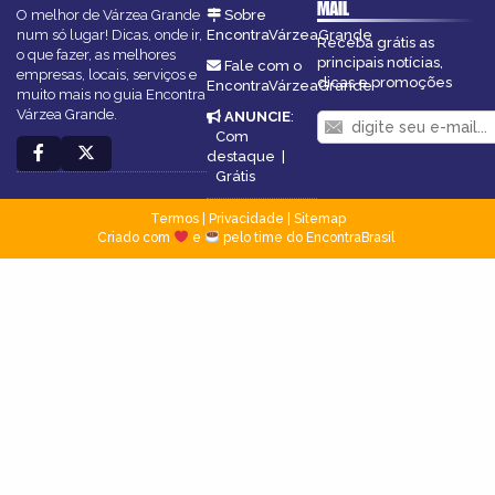
MAIL
O melhor de Várzea Grande
Sobre
num só lugar! Dicas, onde ir,
EncontraVárzeaGrande
Receba grátis as
o que fazer, as melhores
principais notícias,
Fale com o
empresas, locais, serviços e
dicas e promoções
EncontraVárzeaGrande
muito mais no guia Encontra
Várzea Grande.
ANUNCIE
:
Com
destaque
|
Grátis
Termos
|
Privacidade
|
Sitemap
Criado com
e
pelo time do EncontraBrasil