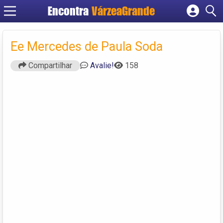
Encontra
VárzeaGrande
Cadastrar empresa
Fazer login
Ee Mercedes de Paula Soda
Criar conta
Compartilhar
Avalie!
158