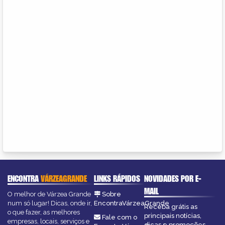
ENCONTRA
VÁRZEAGRANDE
LINKS RÁPIDOS
NOVIDADES POR E-
MAIL
O melhor de Várzea Grande
Sobre
num só lugar! Dicas, onde ir,
EncontraVárzeaGrande
Receba grátis as
o que fazer, as melhores
principais notícias,
Fale com o
empresas, locais, serviços e
dicas e promoções