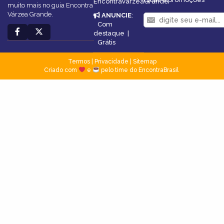
EncontraVárzeaGrande
muito mais no guia Encontra
Várzea Grande.
ANUNCIE
:
Com
destaque
|
Grátis
Termos
|
Privacidade
|
Sitemap
Criado com
e
pelo time do EncontraBrasil