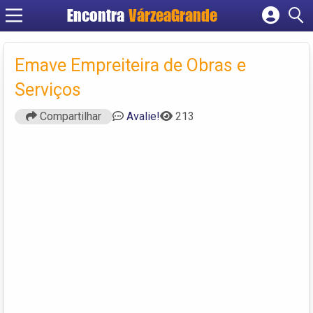
Encontra
VárzeaGrande
Cadastrar empresa
Fazer login
Emave Empreiteira de Obras e
Criar conta
Serviços
Compartilhar
Avalie!
213