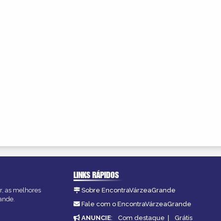
LINKS RÁPIDOS
r, as melhores
Sobre EncontraVárzeaGrande
ande.
Fale com o EncontraVárzeaGrande
ANUNCIE
:
Com destaque
|
Grátis