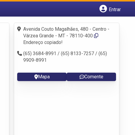
Entrar
Cadastrar empresa
Fazer login
Avenida Couto Magalhães, 480 - Centro -
Criar conta
Várzea Grande - MT - 78110-400
Endereço copiado!
(65) 3684-8991 / (65) 8133-7257 / (65)
9909-8991
Mapa
Comente