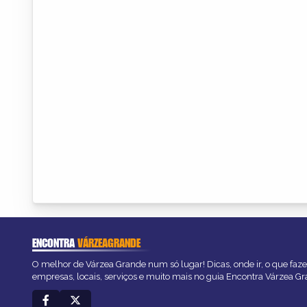
ENCONTRA
VÁRZEAGRANDE
O melhor de Várzea Grande num só lugar! Dicas, onde ir, o que faze
empresas, locais, serviços e muito mais no guia Encontra Várzea Gr