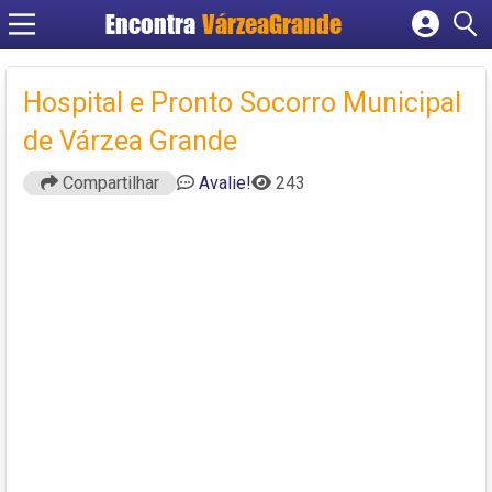
Encontra
VárzeaGrande
Cadastrar empresa
Fazer login
Hospital e Pronto Socorro Municipal
Criar conta
de Várzea Grande
Compartilhar
Avalie!
243