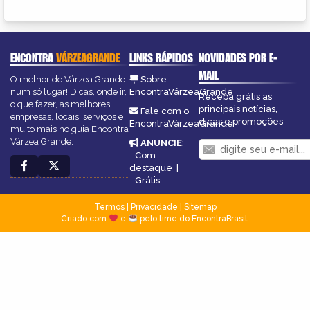
ENCONTRA
VÁRZEAGRANDE
LINKS RÁPIDOS
NOVIDADES POR E-
MAIL
O melhor de Várzea Grande
Sobre
num só lugar! Dicas, onde ir,
EncontraVárzeaGrande
Receba grátis as
o que fazer, as melhores
principais notícias,
Fale com o
empresas, locais, serviços e
dicas e promoções
EncontraVárzeaGrande
muito mais no guia Encontra
Várzea Grande.
ANUNCIE
:
Com
destaque
|
Grátis
Termos
|
Privacidade
|
Sitemap
Criado com
e
pelo time do EncontraBrasil