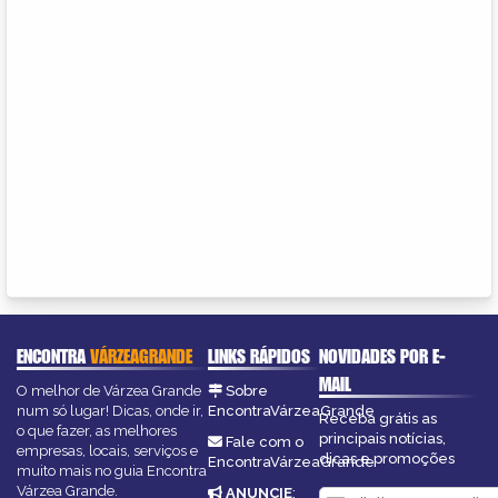
ENCONTRA
VÁRZEAGRANDE
LINKS RÁPIDOS
NOVIDADES POR E-
MAIL
O melhor de Várzea Grande
Sobre
num só lugar! Dicas, onde ir,
EncontraVárzeaGrande
Receba grátis as
o que fazer, as melhores
principais notícias,
Fale com o
empresas, locais, serviços e
dicas e promoções
EncontraVárzeaGrande
muito mais no guia Encontra
Várzea Grande.
ANUNCIE
: