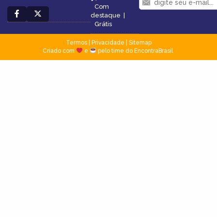
Com
destaque
|
Grátis
Termos
|
Privacidade
|
Sitemap
Criado com
e
pelo time do EncontraBrasil