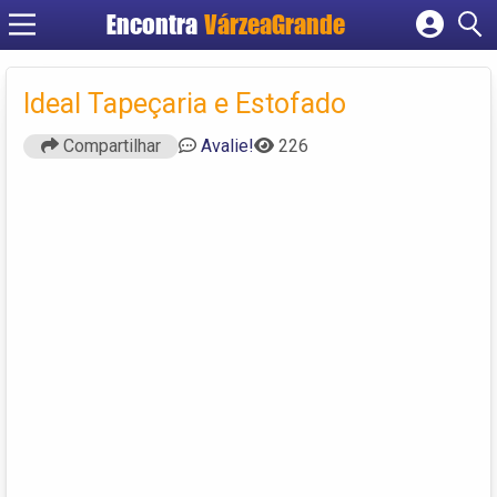
Encontra
VárzeaGrande
Cadastrar empresa
Fazer login
Ideal Tapeçaria e Estofado
Criar conta
Compartilhar
Avalie!
226