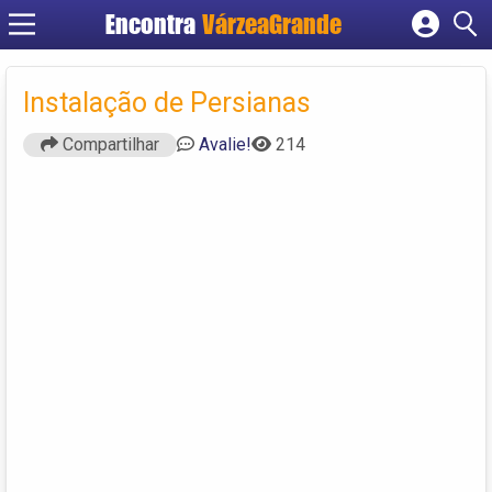
Encontra
VárzeaGrande
Cadastrar empresa
Fazer login
Instalação de Persianas
Criar conta
Compartilhar
Avalie!
214