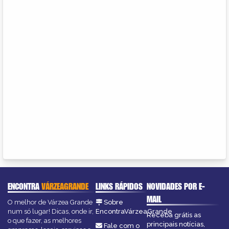
ENCONTRA
VÁRZEAGRANDE
LINKS RÁPIDOS
NOVIDADES POR E-
MAIL
O melhor de Várzea Grande
Sobre
num só lugar! Dicas, onde ir,
EncontraVárzeaGrande
Receba grátis as
o que fazer, as melhores
principais notícias,
Fale com o