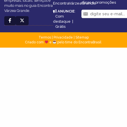
empresas, locais, serviços e
dicas e promoções
EncontraVárzeaGrande
muito mais no guia Encontra
Várzea Grande.
ANUNCIE
:
Com
destaque
|
Grátis
Termos
|
Privacidade
|
Sitemap
Criado com
e
pelo time do EncontraBrasil