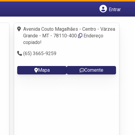
Entrar
Cadastrar empresa
Fazer login
Avenida Couto Magalhães - Centro - Várzea
Criar conta
Grande - MT - 78110-400
Endereço
copiado!
(65) 3665-9259
Mapa
Comente