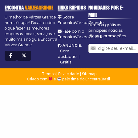
ENCONTRA
VÁRZEAGRANDE
LINKS RÁPIDOS
NOVIDADES POR E-
MAIL
O melhor de Várzea Grande
Sobre
num só lugar! Dicas, onde ir,
EncontraVárzeaGrande
Receba grátis as
o que fazer, as melhores
principais notícias,
Fale com o
empresas, locais, serviços e
dicas e promoções
EncontraVárzeaGrande
muito mais no guia Encontra
Várzea Grande.
ANUNCIE
:
Com
destaque
|
Grátis
Termos
|
Privacidade
|
Sitemap
Criado com
e
pelo time do EncontraBrasil