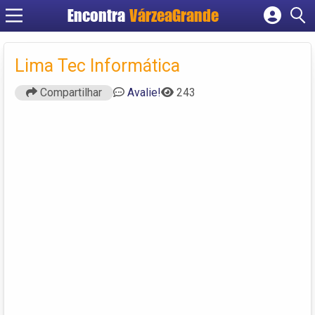
Encontra
VárzeaGrande
Cadastrar empresa
Fazer login
Lima Tec Informática
Criar conta
Compartilhar
Avalie!
243