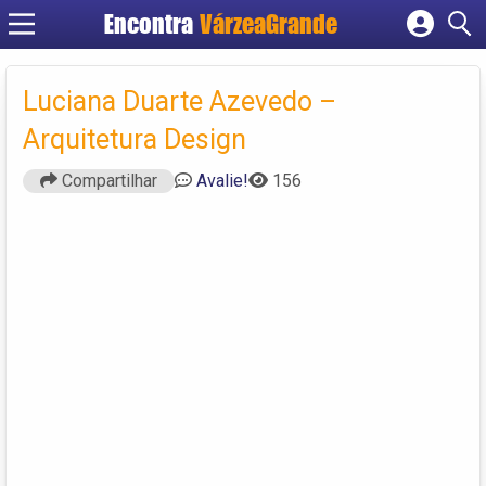
Encontra
VárzeaGrande
Cadastrar empresa
Fazer login
Luciana Duarte Azevedo –
Criar conta
Arquitetura Design
Compartilhar
Avalie!
156