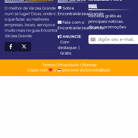
MAIL
O melhor de Várzea Grande
Sobre
num só lugar! Dicas, onde ir,
EncontraVárzeaGrande
Receba grátis as
o que fazer, as melhores
principais notícias,
Fale com o
empresas, locais, serviços e
dicas e promoções
EncontraVárzeaGrande
muito mais no guia Encontra
Várzea Grande.
ANUNCIE
:
Com
destaque
|
Grátis
Termos
|
Privacidade
|
Sitemap
Criado com
e
pelo time do EncontraBrasil