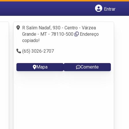
Entrar
Cadastrar empresa
Fazer login
R Salim Nadaf, 930 - Centro - Várzea
Criar conta
Grande - MT - 78110-500
Endereço
copiado!
(65) 3026-2707
Mapa
Comente