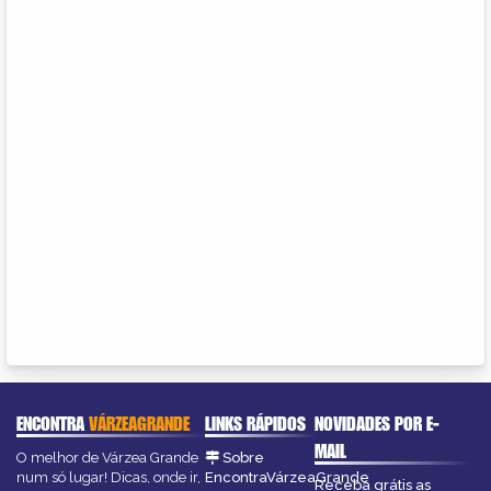
ENCONTRA
VÁRZEAGRANDE
LINKS RÁPIDOS
NOVIDADES POR E-
MAIL
O melhor de Várzea Grande
Sobre
num só lugar! Dicas, onde ir,
EncontraVárzeaGrande
Receba grátis as