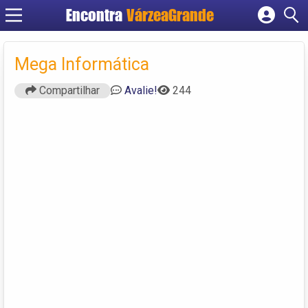
Encontra
VárzeaGrande
Cadastrar empresa
Fazer login
Mega Informática
Criar conta
Compartilhar
Avalie!
244