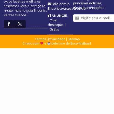
o que fazer, as melhores
principais notícias,
Fale com o
empresas, locais, serviços e
dicas e promoções
EncontraVárzeaGrande
muito mais no guia Encontra
Várzea Grande.
ANUNCIE
:
Com
destaque
|
Grátis
Termos
|
Privacidade
|
Sitemap
Criado com
e
pelo time do EncontraBrasil