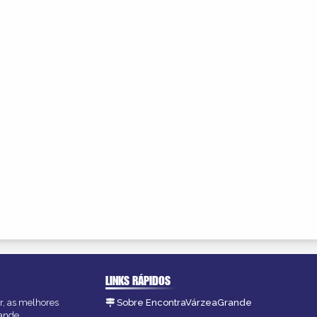
LINKS RÁPIDOS
r, as melhores
Sobre EncontraVárzeaGrande
ande.