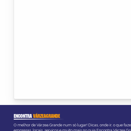
ENCONTRA
VÁRZEAGRANDE
O melhor de Várzea Grande num só lugar! Dicas, onde ir, o que faze
empresas, locais, serviços e muito mais no guia Encontra Várzea Gr