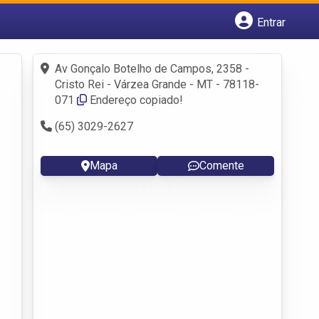
Entrar
Cadastrar empresa
Fazer login
Av Gonçalo Botelho de Campos, 2358 -
Criar conta
Cristo Rei - Várzea Grande - MT - 78118-
071
Endereço copiado!
(65) 3029-2627
Mapa
Comente