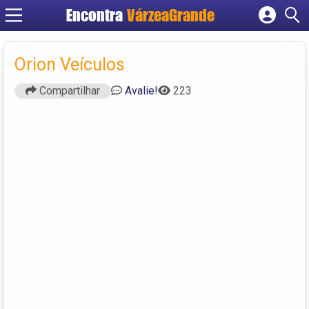
Encontra
VárzeaGrande
Cadastrar empresa
Fazer login
Orion Veículos
Criar conta
Compartilhar
Avalie!
223