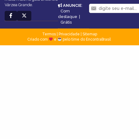
Várzea Grande.
ANUNCIE
:
Com
destaque
|
Grátis
Termos
|
Privacidade
|
Sitemap
Criado com
e
pelo time do EncontraBrasil