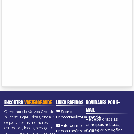
ENCONTRA
VÁRZEAGRANDE
LINKS RÁPIDOS
NOVIDADES POR E-
MAIL
O melhor de Várzea Grande
Sobre
num só lugar! Dicas, onde ir,
EncontraVárzeaGrande
Receba grátis as
o que fazer, as melhores
principais notícias,
Fale com o
empresas, locais, serviços e
dicas e promoções
EncontraVárzeaGrande
muito mais no guia Encontra