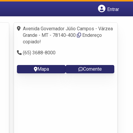
Entrar
Cadastrar empresa
Fazer login
Avenida Governador Júlio Campos - Várzea
Criar conta
Grande - MT - 78140-400
Endereço
copiado!
(65) 3688-8000
Mapa
Comente