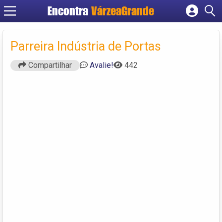
Encontra
VárzeaGrande
Cadastrar empresa
Fazer login
Parreira Indústria de Portas
Criar conta
Compartilhar
Avalie!
442