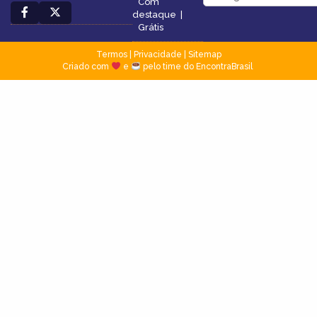
Com
destaque
|
Grátis
Termos
|
Privacidade
|
Sitemap
Criado com
e
pelo time do EncontraBrasil