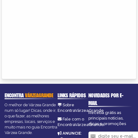
ENCONTRA
VÁRZEAGRANDE
LINKS RÁPIDOS
NOVIDADES POR E-
MAIL
O melhor de Várzea Grande
Sobre
num só lugar! Dicas, onde ir,
EncontraVárzeaGrande
Receba grátis as
o que fazer, as melhores
principais notícias,
Fale com o
empresas, locais, serviços e
dicas e promoções
EncontraVárzeaGrande
muito mais no guia Encontra
Várzea Grande.
ANUNCIE
: