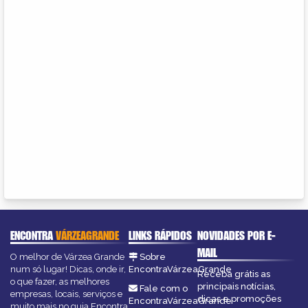
ENCONTRA
VÁRZEAGRANDE
LINKS RÁPIDOS
NOVIDADES POR E-
MAIL
O melhor de Várzea Grande
Sobre
num só lugar! Dicas, onde ir,
EncontraVárzeaGrande
Receba grátis as
o que fazer, as melhores
principais notícias,
Fale com o
empresas, locais, serviços e
dicas e promoções
EncontraVárzeaGrande
muito mais no guia Encontra