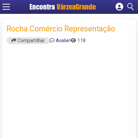
Encontra
VárzeaGrande
Cadastrar empresa
Fazer login
Rocha Comércio Representação
Criar conta
Compartilhar
Avalie!
118