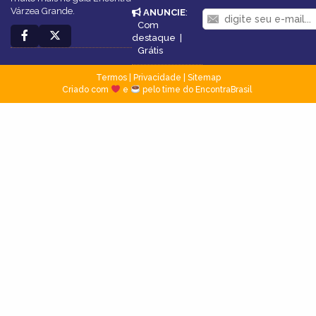
Várzea Grande.
ANUNCIE
:
Com
destaque
|
Grátis
Termos
|
Privacidade
|
Sitemap
Criado com
e
pelo time do EncontraBrasil