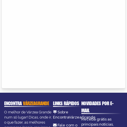
ENCONTRA
VÁRZEAGRANDE
LINKS RÁPIDOS
NOVIDADES POR E-
MAIL
O melhor de Várzea Grande
Sobre
num só lugar! Dicas, onde ir,
EncontraVárzeaGrande
Receba grátis as
o que fazer, as melhores
principais notícias,
Fale com o