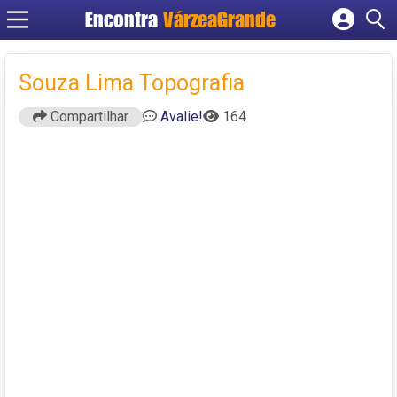
Encontra
VárzeaGrande
Cadastrar empresa
Fazer login
Souza Lima Topografia
Criar conta
Compartilhar
Avalie!
164