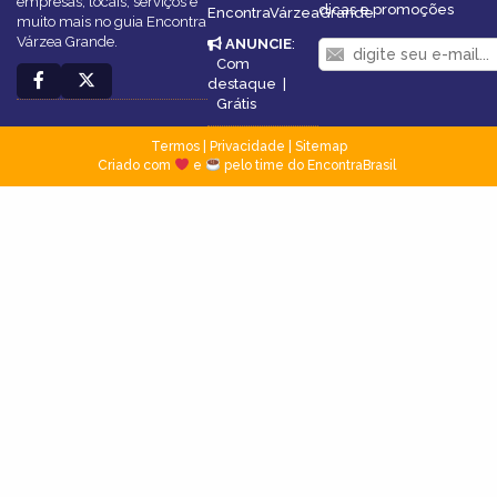
empresas, locais, serviços e
dicas e promoções
EncontraVárzeaGrande
muito mais no guia Encontra
Várzea Grande.
ANUNCIE
:
Com
destaque
|
Grátis
Termos
|
Privacidade
|
Sitemap
Criado com
e
pelo time do EncontraBrasil