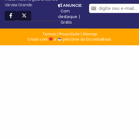
Várzea Grande.
ANUNCIE
:
Com
destaque
|
Grátis
Termos
|
Privacidade
|
Sitemap
Criado com
e
pelo time do EncontraBrasil