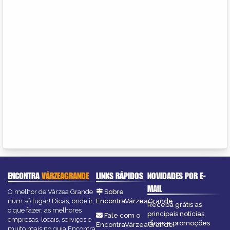
ENCONTRA
VÁRZEAGRANDE
LINKS RÁPIDOS
NOVIDADES POR E-
MAIL
O melhor de Várzea Grande
Sobre
num só lugar! Dicas, onde ir,
EncontraVárzeaGrande
Receba grátis as
o que fazer, as melhores
principais notícias,
Fale com o
empresas, locais, serviços e
dicas e promoções
EncontraVárzeaGrande
muito mais no guia Encontra