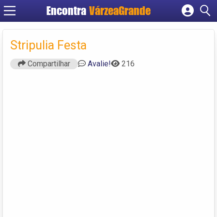
Encontra
VárzeaGrande
Cadastrar empresa
Fazer login
Stripulia Festa
Criar conta
Compartilhar
Avalie!
216